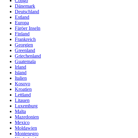
Congo
Dänemark
Deutschland
Estland
Europa
Färöer Inseln
Finland
Frankreich
Georgien
Greenland
Griechenland
Guatemala
Irland
Island
Italien
Kosovo
Kroatien
Lettland
Litauen
Luxemburg
Malta
Mazedonien
Mexico
Moldawien
Montenegro