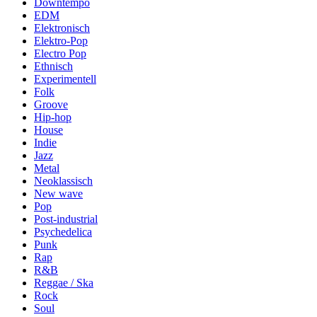
Downtempo
EDM
Elektronisch
Elektro-Pop
Electro Pop
Ethnisch
Experimentell
Folk
Groove
Hip-hop
House
Indie
Jazz
Metal
Neoklassisch
New wave
Pop
Post-industrial
Psychedelica
Punk
Rap
R&B
Reggae / Ska
Rock
Soul