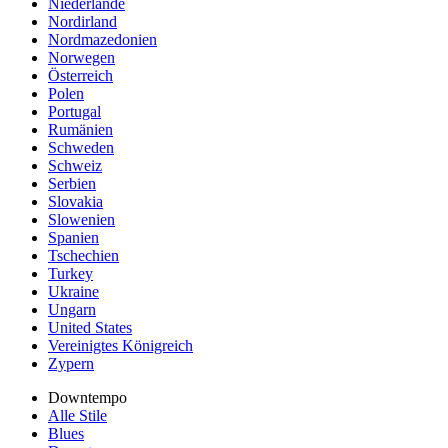
Niederlande
Nordirland
Nordmazedonien
Norwegen
Österreich
Polen
Portugal
Rumänien
Schweden
Schweiz
Serbien
Slovakia
Slowenien
Spanien
Tschechien
Turkey
Ukraine
Ungarn
United States
Vereinigtes Königreich
Zypern
Downtempo
Alle Stile
Blues