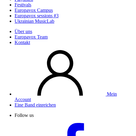
Festivals
Europavox Campus
Europavox sessions #3
Ukrainian MusicLab
Über uns
Europavox Team
Kontakt
Mein
Account
Eine Band einreichen
Follow us