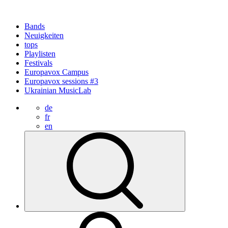
Bands
Neuigkeiten
tops
Playlisten
Festivals
Europavox Campus
Europavox sessions #3
Ukrainian MusicLab
de
fr
en