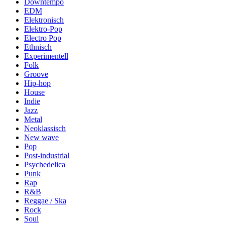
Downtempo
EDM
Elektronisch
Elektro-Pop
Electro Pop
Ethnisch
Experimentell
Folk
Groove
Hip-hop
House
Indie
Jazz
Metal
Neoklassisch
New wave
Pop
Post-industrial
Psychedelica
Punk
Rap
R&B
Reggae / Ska
Rock
Soul