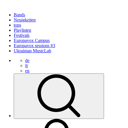
Bands
Neuigkeiten
tops
Playlisten
Festivals
Europavox Campus
Europavox sessions #3
Ukrainian MusicLab
de
fr
en