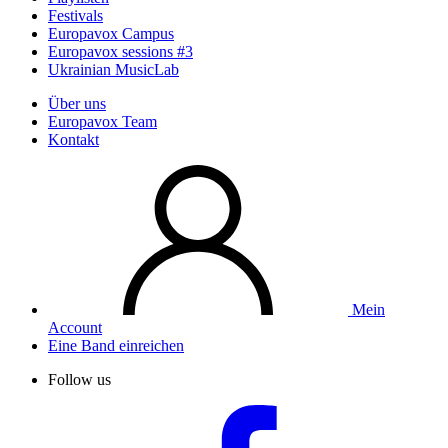
Festivals
Europavox Campus
Europavox sessions #3
Ukrainian MusicLab
Über uns
Europavox Team
Kontakt
Mein
Account
Eine Band einreichen
Follow us