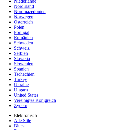
Niederlande
Nordirland
Nordmazedonien
Norwegen
Österreich
Polen
Portugal
Rumänien
Schweden
Schweiz
Serbien
Slovakia
Slowenien
Spanien
Tschechien
Turkey
Ukraine
Ungarn
United States
Vereinigtes Königreich
Zypern
Elektronisch
Alle Stile
Blues