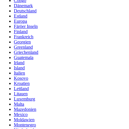
Congo
Dänemark
Deutschland
Estland
Europa
Färöer Inseln
Finland
Frankreich
Georgien
Greenland
Griechenland
Guatemala
Irland
Island
Italien
Kosovo
Kroatien
Lettland
Litauen
Luxemburg
Malta
Mazedonien
Mexico
Moldawien
Montenegro