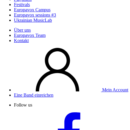
Festivals
Europavox Campus
Europavox sessions #3
Ukrainian MusicLab
Über uns
Europavox Team
Kontakt
Mein Account
Eine Band einreichen
Follow us