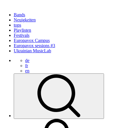
Bands
Neuigkeiten
tops
Playlisten
Festivals
Europavox Campus
Europavox sessions #3
Ukrainian MusicLab
de
fr
en