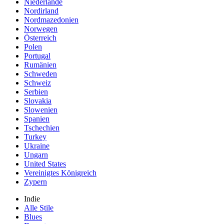
Niederlande
Nordirland
Nordmazedonien
Norwegen
Österreich
Polen
Portugal
Rumänien
Schweden
Schweiz
Serbien
Slovakia
Slowenien
Spanien
Tschechien
Turkey
Ukraine
Ungarn
United States
Vereinigtes Königreich
Zypern
Indie
Alle Stile
Blues