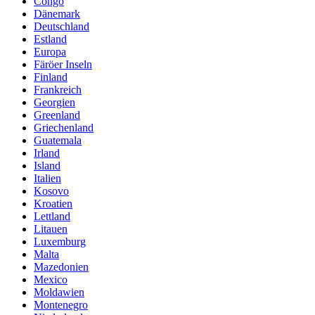
Congo
Dänemark
Deutschland
Estland
Europa
Färöer Inseln
Finland
Frankreich
Georgien
Greenland
Griechenland
Guatemala
Irland
Island
Italien
Kosovo
Kroatien
Lettland
Litauen
Luxemburg
Malta
Mazedonien
Mexico
Moldawien
Montenegro