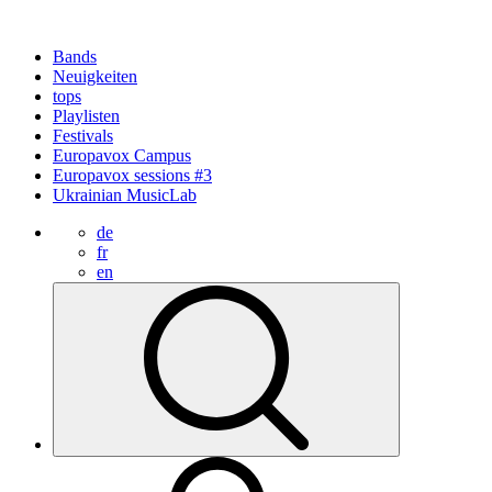
Bands
Neuigkeiten
tops
Playlisten
Festivals
Europavox Campus
Europavox sessions #3
Ukrainian MusicLab
de
fr
en