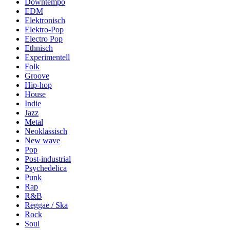
Downtempo
EDM
Elektronisch
Elektro-Pop
Electro Pop
Ethnisch
Experimentell
Folk
Groove
Hip-hop
House
Indie
Jazz
Metal
Neoklassisch
New wave
Pop
Post-industrial
Psychedelica
Punk
Rap
R&B
Reggae / Ska
Rock
Soul