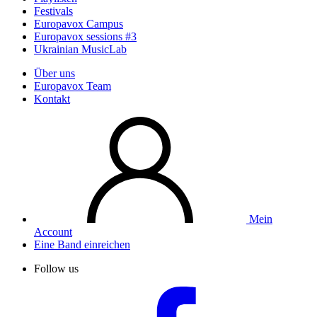
Festivals
Europavox Campus
Europavox sessions #3
Ukrainian MusicLab
Über uns
Europavox Team
Kontakt
Mein
Account
Eine Band einreichen
Follow us