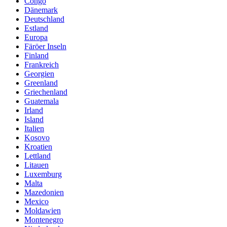
Congo
Dänemark
Deutschland
Estland
Europa
Färöer Inseln
Finland
Frankreich
Georgien
Greenland
Griechenland
Guatemala
Irland
Island
Italien
Kosovo
Kroatien
Lettland
Litauen
Luxemburg
Malta
Mazedonien
Mexico
Moldawien
Montenegro