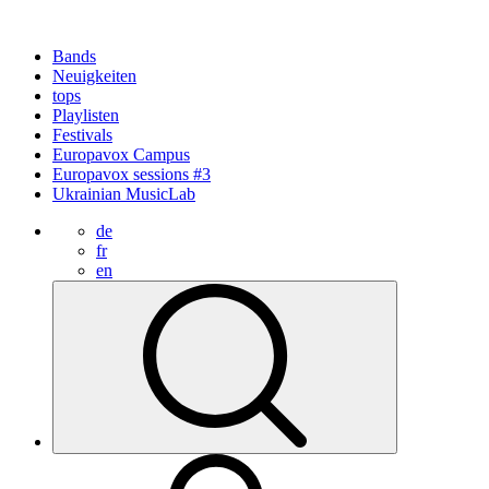
Bands
Neuigkeiten
tops
Playlisten
Festivals
Europavox Campus
Europavox sessions #3
Ukrainian MusicLab
de
fr
en