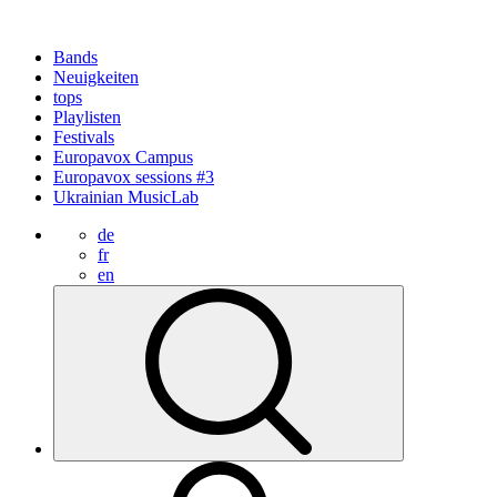
Bands
Neuigkeiten
tops
Playlisten
Festivals
Europavox Campus
Europavox sessions #3
Ukrainian MusicLab
de
fr
en