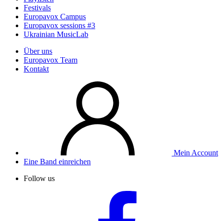
Festivals
Europavox Campus
Europavox sessions #3
Ukrainian MusicLab
Über uns
Europavox Team
Kontakt
Mein Account
Eine Band einreichen
Follow us