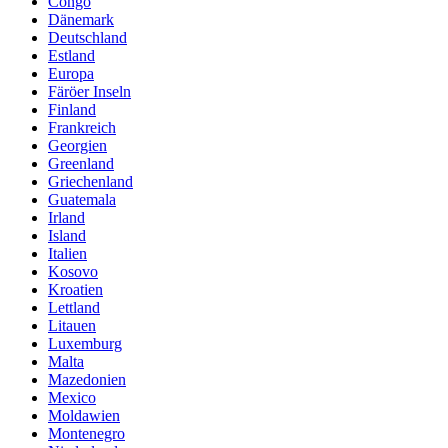
Congo
Dänemark
Deutschland
Estland
Europa
Färöer Inseln
Finland
Frankreich
Georgien
Greenland
Griechenland
Guatemala
Irland
Island
Italien
Kosovo
Kroatien
Lettland
Litauen
Luxemburg
Malta
Mazedonien
Mexico
Moldawien
Montenegro