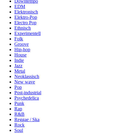
Downtempo
EDM
Elektronisch
Elektro-Pop
Electro Pop
Ethnisch
Experimentell
Folk
Groove
Hip-hop
House
Indie
Jazz
Metal
Neoklassisch
New wave
Pop
Post-industrial
Psychedelica
Punk
Rap
R&B
Reggae / Ska
Rock
Soul