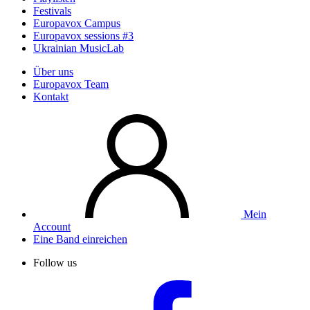
Festivals
Europavox Campus
Europavox sessions #3
Ukrainian MusicLab
Über uns
Europavox Team
Kontakt
Mein
Account
Eine Band einreichen
Follow us