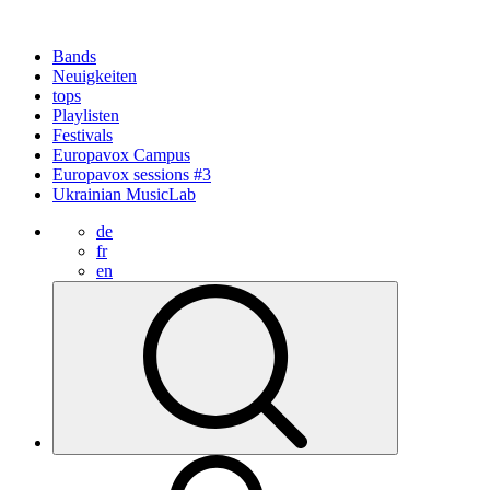
Bands
Neuigkeiten
tops
Playlisten
Festivals
Europavox Campus
Europavox sessions #3
Ukrainian MusicLab
de
fr
en