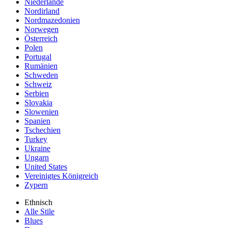
Niederlande
Nordirland
Nordmazedonien
Norwegen
Österreich
Polen
Portugal
Rumänien
Schweden
Schweiz
Serbien
Slovakia
Slowenien
Spanien
Tschechien
Turkey
Ukraine
Ungarn
United States
Vereinigtes Königreich
Zypern
Ethnisch
Alle Stile
Blues