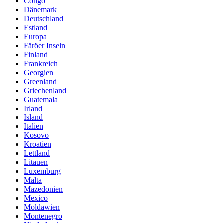
Congo
Dänemark
Deutschland
Estland
Europa
Färöer Inseln
Finland
Frankreich
Georgien
Greenland
Griechenland
Guatemala
Irland
Island
Italien
Kosovo
Kroatien
Lettland
Litauen
Luxemburg
Malta
Mazedonien
Mexico
Moldawien
Montenegro