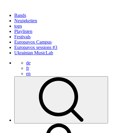
Bands
Neuigkeiten
tops
Playlisten
Festivals
Europavox Campus
Europavox sessions #3
Ukrainian MusicLab
de
fr
en