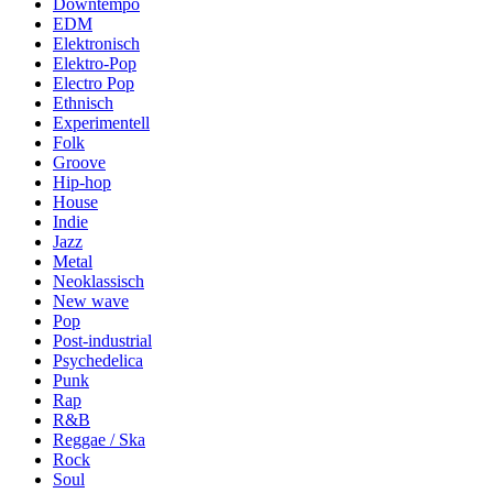
Downtempo
EDM
Elektronisch
Elektro-Pop
Electro Pop
Ethnisch
Experimentell
Folk
Groove
Hip-hop
House
Indie
Jazz
Metal
Neoklassisch
New wave
Pop
Post-industrial
Psychedelica
Punk
Rap
R&B
Reggae / Ska
Rock
Soul