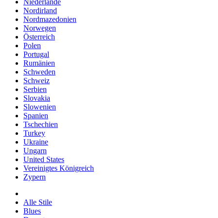
Niederlande
Nordirland
Nordmazedonien
Norwegen
Österreich
Polen
Portugal
Rumänien
Schweden
Schweiz
Serbien
Slovakia
Slowenien
Spanien
Tschechien
Turkey
Ukraine
Ungarn
United States
Vereinigtes Königreich
Zypern
Alle Stile
Blues