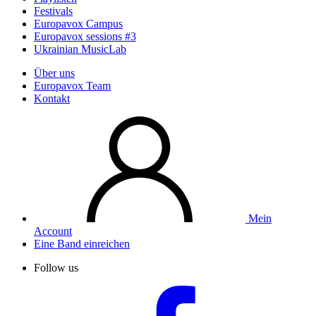
Festivals
Europavox Campus
Europavox sessions #3
Ukrainian MusicLab
Über uns
Europavox Team
Kontakt
Mein
Account
Eine Band einreichen
Follow us