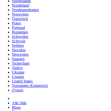
Niederlande
Nordirland
Nordmazedonien
Norwegen
Österreich
Polen
Portugal
Rumänien
Schweden
Schweiz
Serbien
Slovakia
Slowenien
Spanien
Tschechien
Turkey
Ukraine
Ungarn
United States
Vereinigtes Königreich
Zypern
Alle Stile
Blues