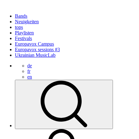
Bands
Neuigkeiten
tops
Playlisten
Festivals
Europavox Campus
Europavox sessions #3
Ukrainian MusicLab
de
fr
en