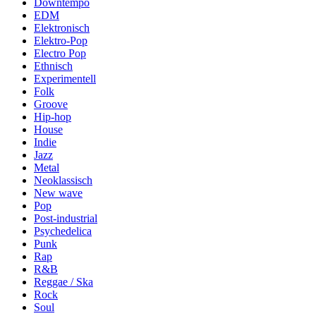
Downtempo
EDM
Elektronisch
Elektro-Pop
Electro Pop
Ethnisch
Experimentell
Folk
Groove
Hip-hop
House
Indie
Jazz
Metal
Neoklassisch
New wave
Pop
Post-industrial
Psychedelica
Punk
Rap
R&B
Reggae / Ska
Rock
Soul