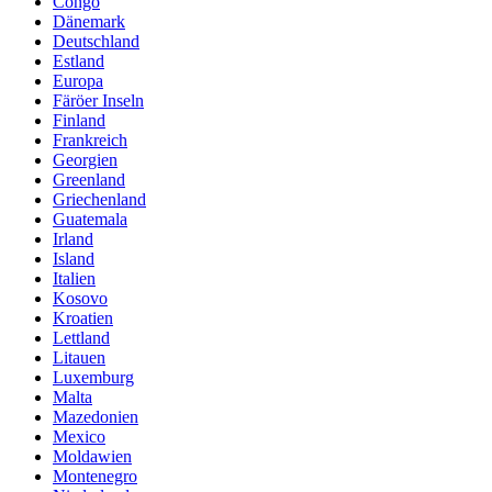
Congo
Dänemark
Deutschland
Estland
Europa
Färöer Inseln
Finland
Frankreich
Georgien
Greenland
Griechenland
Guatemala
Irland
Island
Italien
Kosovo
Kroatien
Lettland
Litauen
Luxemburg
Malta
Mazedonien
Mexico
Moldawien
Montenegro