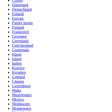
Congo
Dänemark
Deutschland
Estland
Europa
Färöer Inseln
Finland
Frankreich
Georgien
Greenland
Griechenland
Guatemala
Irland
Island
Italien
Kosovo
Kroatien
Lettland
Litauen
Luxemburg
Malta
Mazedonien
Mexico
Moldawien
Montenegro