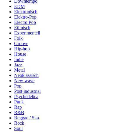
Downtempo
EDM
Elektronisch
Elektro-Pop
Electro Pop
Ethnisch
Experimentell
Folk
Groove
Hip-hop
House
Indie
Jazz
Metal
Neoklassisch
New wave
Pop
Post-industrial
Psychedelica
Punk
Rap
R&B
Reggae / Ska
Rock
Soul