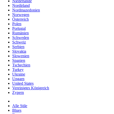
Niederlande
Nordirland
Nordmazedonien
Norwegen
Österreich
Polen
Portugal
Rumänien
Schweden
Schweiz
Serbien
Slovakia
Slowenien
Spanien
Tschechien
Turkey
Ukraine
Ungarn
United States
Vereinigtes Königreich
Zypern
Alle Stile
Blues