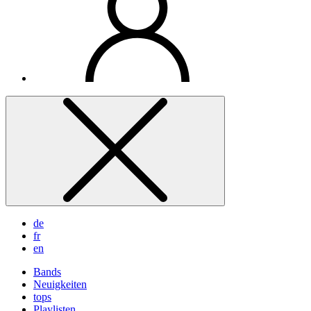
de
fr
en
Bands
Neuigkeiten
tops
Playlisten