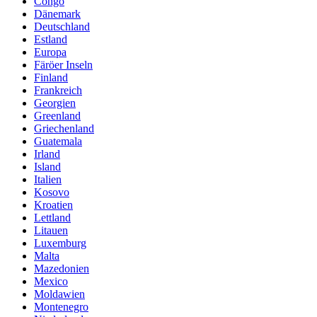
Congo
Dänemark
Deutschland
Estland
Europa
Färöer Inseln
Finland
Frankreich
Georgien
Greenland
Griechenland
Guatemala
Irland
Island
Italien
Kosovo
Kroatien
Lettland
Litauen
Luxemburg
Malta
Mazedonien
Mexico
Moldawien
Montenegro