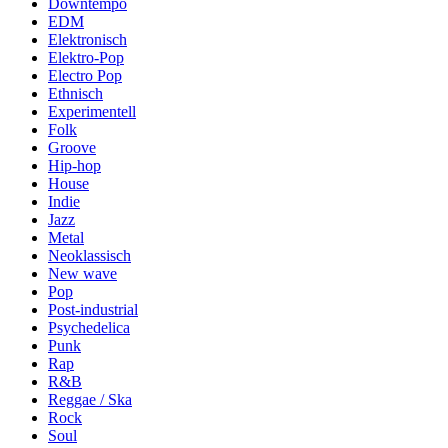
Downtempo
EDM
Elektronisch
Elektro-Pop
Electro Pop
Ethnisch
Experimentell
Folk
Groove
Hip-hop
House
Indie
Jazz
Metal
Neoklassisch
New wave
Pop
Post-industrial
Psychedelica
Punk
Rap
R&B
Reggae / Ska
Rock
Soul