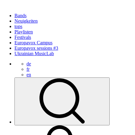
Bands
Neuigkeiten
tops
Playlisten
Festivals
Europavox Campus
Europavox sessions #3
Ukrainian MusicLab
de
fr
en