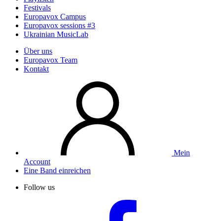
Festivals
Europavox Campus
Europavox sessions #3
Ukrainian MusicLab
Über uns
Europavox Team
Kontakt
Mein
Account
Eine Band einreichen
Follow us