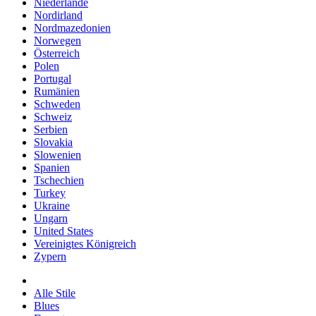
Niederlande
Nordirland
Nordmazedonien
Norwegen
Österreich
Polen
Portugal
Rumänien
Schweden
Schweiz
Serbien
Slovakia
Slowenien
Spanien
Tschechien
Turkey
Ukraine
Ungarn
United States
Vereinigtes Königreich
Zypern
Alle Stile
Blues