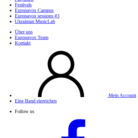
Festivals
Europavox Campus
Europavox sessions #3
Ukrainian MusicLab
Über uns
Europavox Team
Kontakt
Mein Account
Eine Band einreichen
Follow us