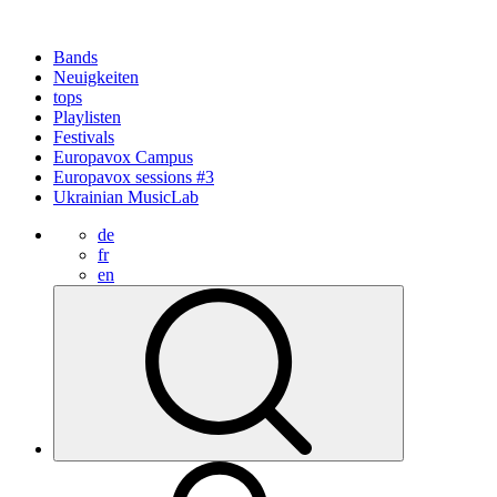
Bands
Neuigkeiten
tops
Playlisten
Festivals
Europavox Campus
Europavox sessions #3
Ukrainian MusicLab
de
fr
en