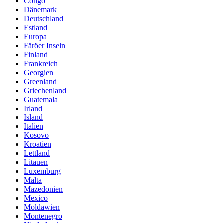
Congo
Dänemark
Deutschland
Estland
Europa
Färöer Inseln
Finland
Frankreich
Georgien
Greenland
Griechenland
Guatemala
Irland
Island
Italien
Kosovo
Kroatien
Lettland
Litauen
Luxemburg
Malta
Mazedonien
Mexico
Moldawien
Montenegro