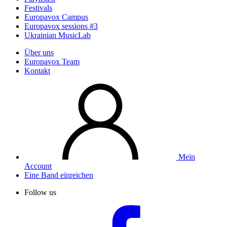
Festivals
Europavox Campus
Europavox sessions #3
Ukrainian MusicLab
Über uns
Europavox Team
Kontakt
Mein
Account
Eine Band einreichen
Follow us