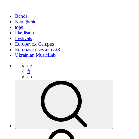
Bands
Neuigkeiten
tops
Playlisten
Festivals
Europavox Campus
Europavox sessions #3
Ukrainian MusicLab
de
fr
en