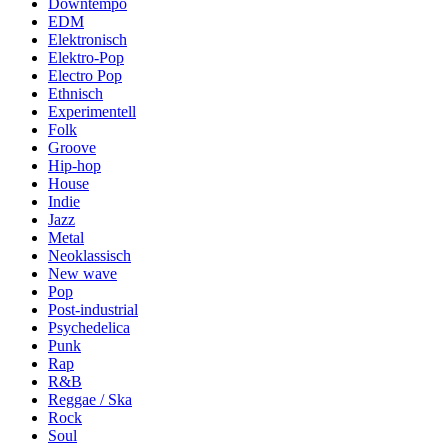
Downtempo
EDM
Elektronisch
Elektro-Pop
Electro Pop
Ethnisch
Experimentell
Folk
Groove
Hip-hop
House
Indie
Jazz
Metal
Neoklassisch
New wave
Pop
Post-industrial
Psychedelica
Punk
Rap
R&B
Reggae / Ska
Rock
Soul