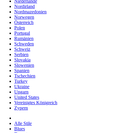
Niederlande
Nordirland
Nordmazedonien
Norwegen
Österreich
Polen
Portugal
Rumänien
Schweden
Schweiz
Serbien
Slovakia
Slowenien
Spanien
Tschechien
Turkey
Ukraine
Ungarn
United States
Vereinigtes Königreich
Zypern
Alle Stile
Blues