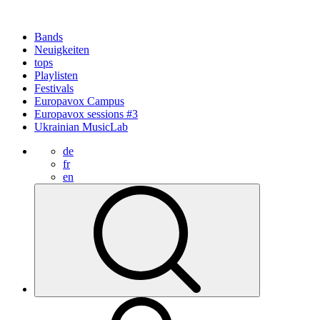
Bands
Neuigkeiten
tops
Playlisten
Festivals
Europavox Campus
Europavox sessions #3
Ukrainian MusicLab
de
fr
en