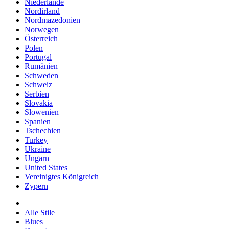
Niederlande
Nordirland
Nordmazedonien
Norwegen
Österreich
Polen
Portugal
Rumänien
Schweden
Schweiz
Serbien
Slovakia
Slowenien
Spanien
Tschechien
Turkey
Ukraine
Ungarn
United States
Vereinigtes Königreich
Zypern
Alle Stile
Blues