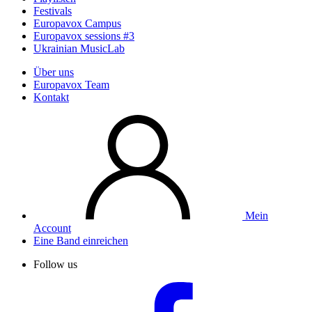
Festivals
Europavox Campus
Europavox sessions #3
Ukrainian MusicLab
Über uns
Europavox Team
Kontakt
Mein
Account
Eine Band einreichen
Follow us