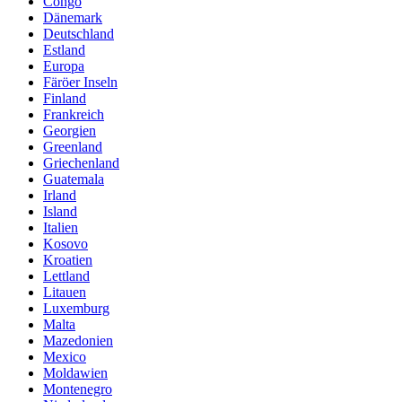
Congo
Dänemark
Deutschland
Estland
Europa
Färöer Inseln
Finland
Frankreich
Georgien
Greenland
Griechenland
Guatemala
Irland
Island
Italien
Kosovo
Kroatien
Lettland
Litauen
Luxemburg
Malta
Mazedonien
Mexico
Moldawien
Montenegro