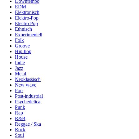
Downtempo
EDM
Elektronisch
Elektro-Pop
Electro Pop
Ethnisch
Experimentell
Folk
Groove
Hip-hop
House
Indie
Jazz
Metal
Neoklassisch
New wave
Pop
Post-industrial
Psychedelica
Punk
Rap
R&B
Reggae / Ska
Rock
Soul