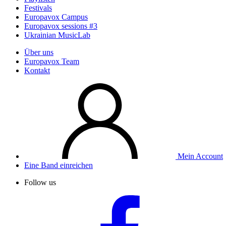
Festivals
Europavox Campus
Europavox sessions #3
Ukrainian MusicLab
Über uns
Europavox Team
Kontakt
Mein Account
Eine Band einreichen
Follow us