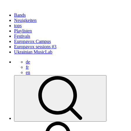
Bands
Neuigkeiten
tops
Playlisten
Festivals
Europavox Campus
Europavox sessions #3
Ukrainian MusicLab
de
fr
en