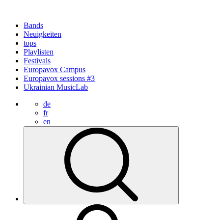
Bands
Neuigkeiten
tops
Playlisten
Festivals
Europavox Campus
Europavox sessions #3
Ukrainian MusicLab
de
fr
en