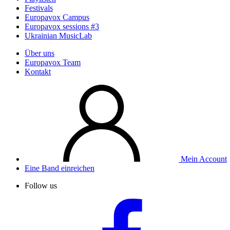
Festivals
Europavox Campus
Europavox sessions #3
Ukrainian MusicLab
Über uns
Europavox Team
Kontakt
Mein Account
Eine Band einreichen
Follow us