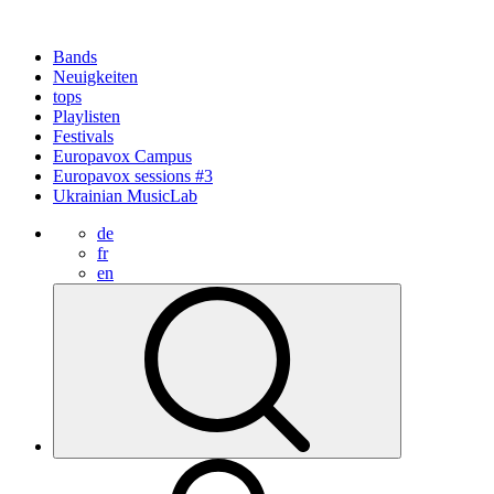
Bands
Neuigkeiten
tops
Playlisten
Festivals
Europavox Campus
Europavox sessions #3
Ukrainian MusicLab
de
fr
en