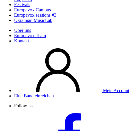
Festivals
Europavox Campus
Europavox sessions #3
Ukrainian MusicLab
Über uns
Europavox Team
Kontakt
Mein Account
Eine Band einreichen
Follow us