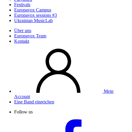
Festivals
Europavox Campus
Europavox sessions #3
Ukrainian MusicLab
Über uns
Europavox Team
Kontakt
Mein
Account
Eine Band einreichen
Follow us