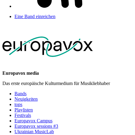
Eine Band einreichen
Europavox media
Das erste europäische Kulturmedium für Musikliebhaber
Bands
Neuigkeiten
tops
Playlisten
Festivals
Europavox Campus
Europavox sessions #3
Ukrainian MusicLab