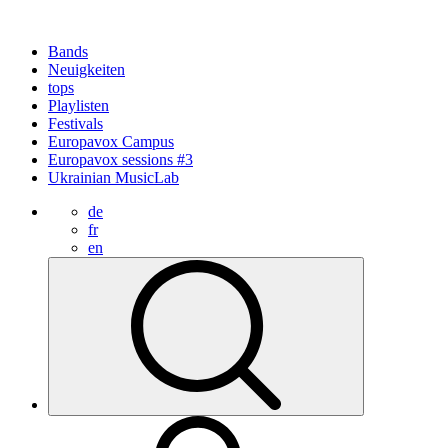
Bands
Neuigkeiten
tops
Playlisten
Festivals
Europavox Campus
Europavox sessions #3
Ukrainian MusicLab
de
fr
en