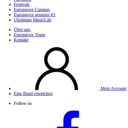
Festivals
Europavox Campus
Europavox sessions #3
Ukrainian MusicLab
Über uns
Europavox Team
Kontakt
Mein Account
Eine Band einreichen
Follow us