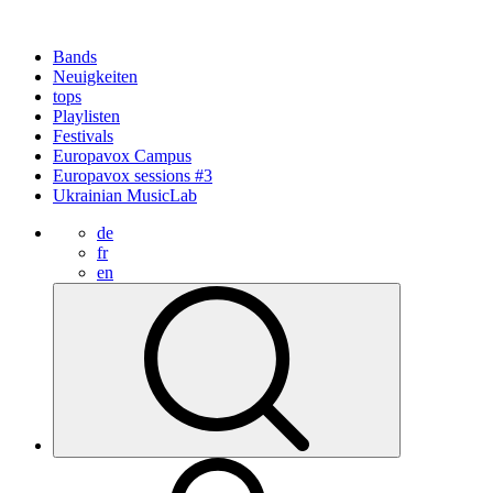
Bands
Neuigkeiten
tops
Playlisten
Festivals
Europavox Campus
Europavox sessions #3
Ukrainian MusicLab
de
fr
en