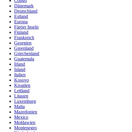
Congo
Dänemark
Deutschland
Estland
Europa
Färöer Inseln
Finland
Frankreich
Georgien
Greenland
Griechenland
Guatemala
Irland
Island
Italien
Kosovo
Kroatien
Lettland
Litauen
Luxemburg
Malta
Mazedonien
Mexico
Moldawien
Montenegro