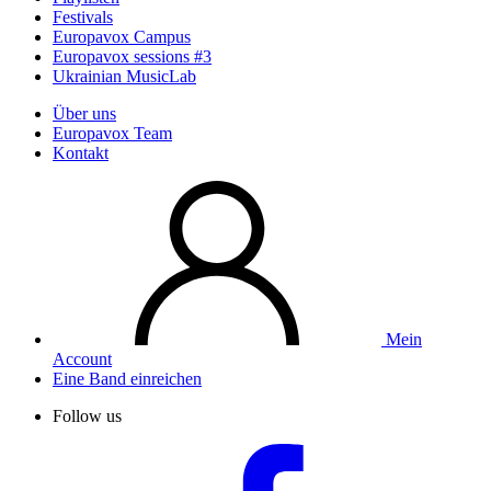
Festivals
Europavox Campus
Europavox sessions #3
Ukrainian MusicLab
Über uns
Europavox Team
Kontakt
Mein
Account
Eine Band einreichen
Follow us