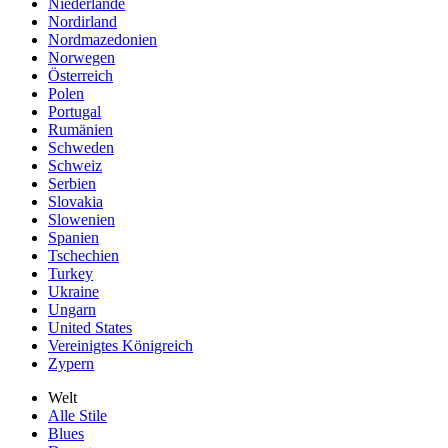
Niederlande
Nordirland
Nordmazedonien
Norwegen
Österreich
Polen
Portugal
Rumänien
Schweden
Schweiz
Serbien
Slovakia
Slowenien
Spanien
Tschechien
Turkey
Ukraine
Ungarn
United States
Vereinigtes Königreich
Zypern
Welt
Alle Stile
Blues