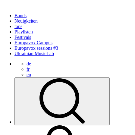
Bands
Neuigkeiten
tops
Playlisten
Festivals
Europavox Campus
Europavox sessions #3
Ukrainian MusicLab
de
fr
en