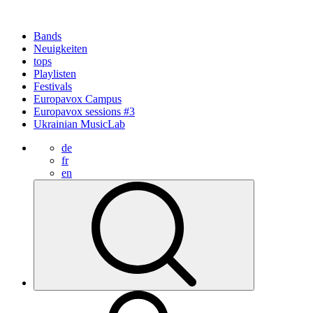
Bands
Neuigkeiten
tops
Playlisten
Festivals
Europavox Campus
Europavox sessions #3
Ukrainian MusicLab
de
fr
en