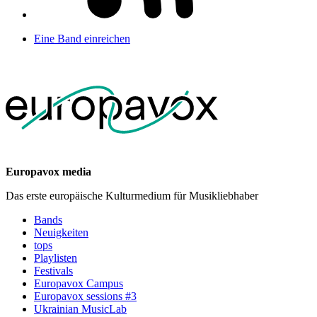
Eine Band einreichen
Europavox media
Das erste europäische Kulturmedium für Musikliebhaber
Bands
Neuigkeiten
tops
Playlisten
Festivals
Europavox Campus
Europavox sessions #3
Ukrainian MusicLab