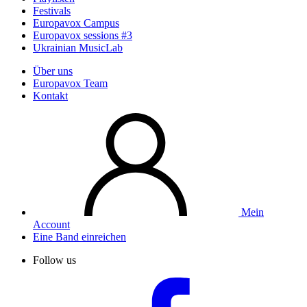
Festivals
Europavox Campus
Europavox sessions #3
Ukrainian MusicLab
Über uns
Europavox Team
Kontakt
Mein
Account
Eine Band einreichen
Follow us