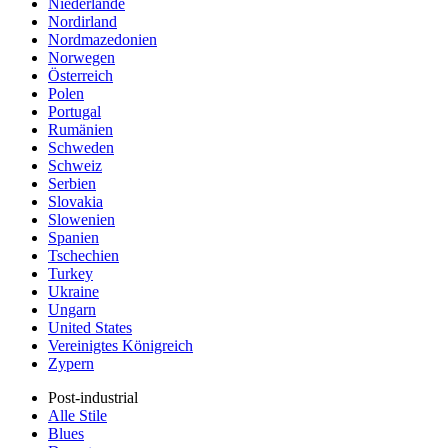
Niederlande
Nordirland
Nordmazedonien
Norwegen
Österreich
Polen
Portugal
Rumänien
Schweden
Schweiz
Serbien
Slovakia
Slowenien
Spanien
Tschechien
Turkey
Ukraine
Ungarn
United States
Vereinigtes Königreich
Zypern
Post-industrial
Alle Stile
Blues