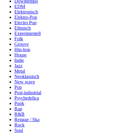
Downtempo
EDM
Elektronisch
Elektro-Pop
Electro Pop
Ethnisch
Experimentell
Folk
Groove
Hip-hop
House
Indie
Jazz
Metal
Neoklassisch
New wave
Pop
Post-industrial
Psychedelica
Punk
Rap
R&B
Reggae / Ska
Rock
Soul