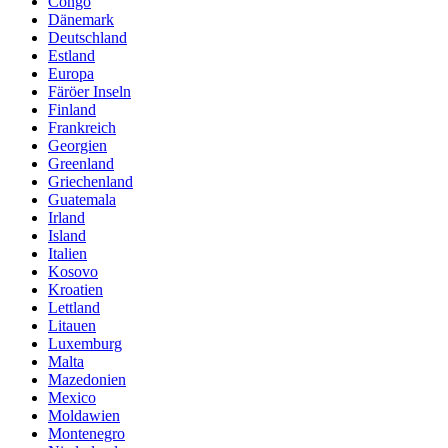
Congo
Dänemark
Deutschland
Estland
Europa
Färöer Inseln
Finland
Frankreich
Georgien
Greenland
Griechenland
Guatemala
Irland
Island
Italien
Kosovo
Kroatien
Lettland
Litauen
Luxemburg
Malta
Mazedonien
Mexico
Moldawien
Montenegro