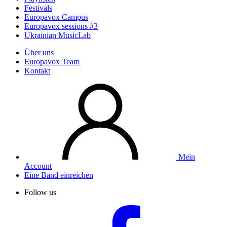
Festivals
Europavox Campus
Europavox sessions #3
Ukrainian MusicLab
Über uns
Europavox Team
Kontakt
Mein
Account
Eine Band einreichen
Follow us