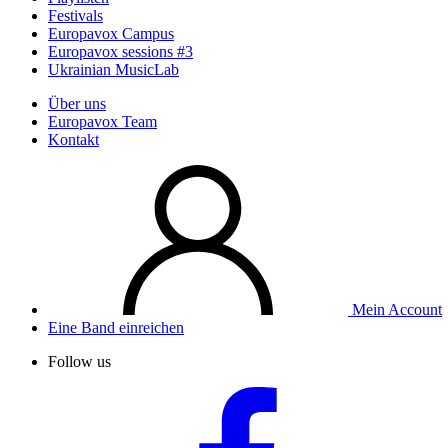
Festivals
Europavox Campus
Europavox sessions #3
Ukrainian MusicLab
Über uns
Europavox Team
Kontakt
Mein Account
Eine Band einreichen
Follow us