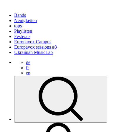
Bands
Neuigkeiten
tops
Playlisten
Festivals
Europavox Campus
Europavox sessions #3
Ukrainian MusicLab
de
fr
en