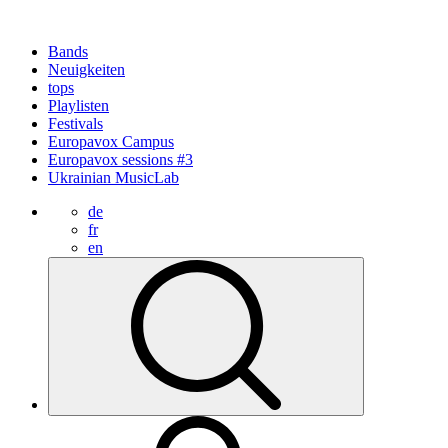
Bands
Neuigkeiten
tops
Playlisten
Festivals
Europavox Campus
Europavox sessions #3
Ukrainian MusicLab
de
fr
en