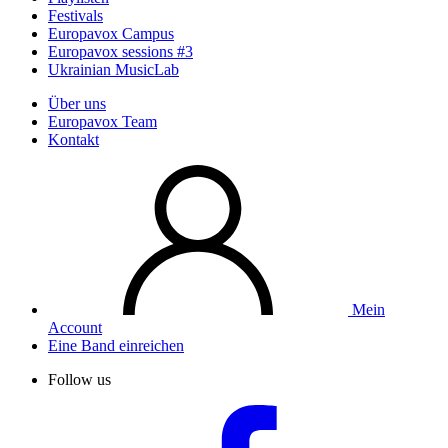
Festivals
Europavox Campus
Europavox sessions #3
Ukrainian MusicLab
Über uns
Europavox Team
Kontakt
Mein
Account
Eine Band einreichen
Follow us