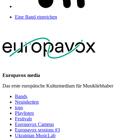
Eine Band einreichen
Europavox media
Das erste europäische Kulturmedium für Musikliebhaber
Bands
Neuigkeiten
tops
Playlisten
Festivals
Europavox Campus
Europavox sessions #3
Ukrainian MusicLab