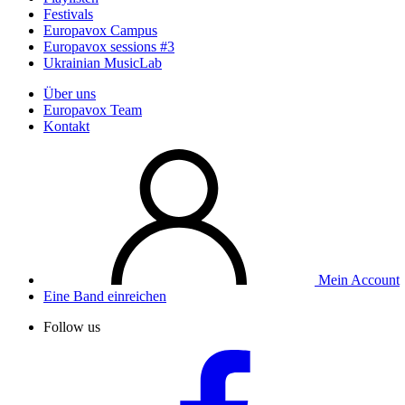
Festivals
Europavox Campus
Europavox sessions #3
Ukrainian MusicLab
Über uns
Europavox Team
Kontakt
Mein Account
Eine Band einreichen
Follow us