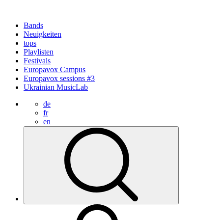
Bands
Neuigkeiten
tops
Playlisten
Festivals
Europavox Campus
Europavox sessions #3
Ukrainian MusicLab
de
fr
en