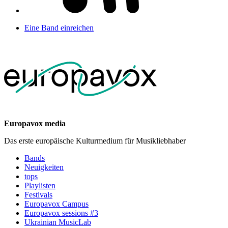
Eine Band einreichen
Europavox media
Das erste europäische Kulturmedium für Musikliebhaber
Bands
Neuigkeiten
tops
Playlisten
Festivals
Europavox Campus
Europavox sessions #3
Ukrainian MusicLab