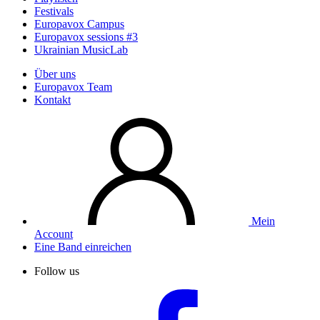
Festivals
Europavox Campus
Europavox sessions #3
Ukrainian MusicLab
Über uns
Europavox Team
Kontakt
Mein
Account
Eine Band einreichen
Follow us