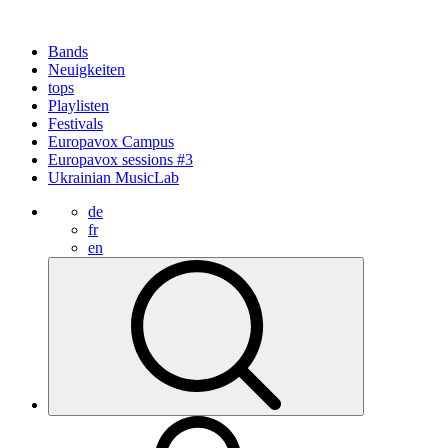
Bands
Neuigkeiten
tops
Playlisten
Festivals
Europavox Campus
Europavox sessions #3
Ukrainian MusicLab
de
fr
en