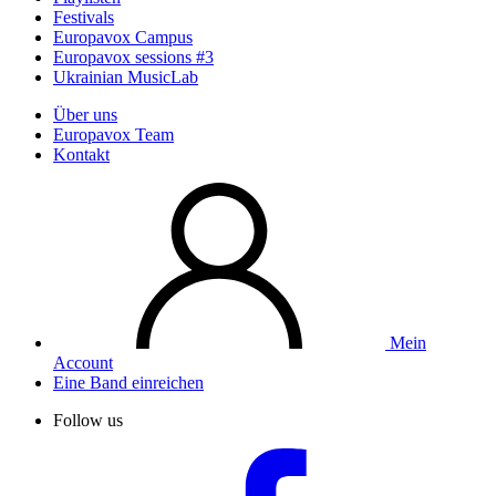
Festivals
Europavox Campus
Europavox sessions #3
Ukrainian MusicLab
Über uns
Europavox Team
Kontakt
Mein
Account
Eine Band einreichen
Follow us