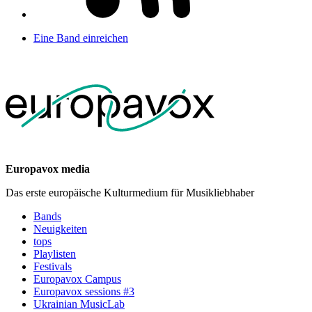
Eine Band einreichen
Europavox media
Das erste europäische Kulturmedium für Musikliebhaber
Bands
Neuigkeiten
tops
Playlisten
Festivals
Europavox Campus
Europavox sessions #3
Ukrainian MusicLab