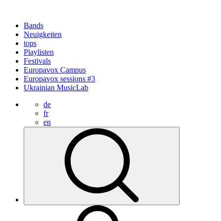
Bands
Neuigkeiten
tops
Playlisten
Festivals
Europavox Campus
Europavox sessions #3
Ukrainian MusicLab
de
fr
en