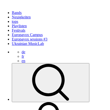
Bands
Neuigkeiten
tops
Playlisten
Festivals
Europavox Campus
Europavox sessions #3
Ukrainian MusicLab
de
fr
en