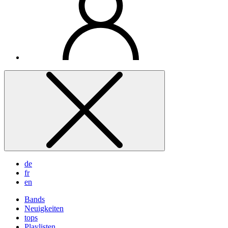
de
fr
en
Bands
Neuigkeiten
tops
Playlisten