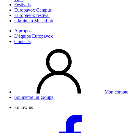
Festivals
Europavox Campus
Europavox festival
Ukrainian MusicLab
A propos
L’équipe Europavox
Contacts
Mon compte
Soumettre un groupe
Follow us