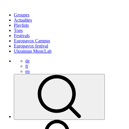
Groupes
Actualites
Playlists
Tops
Festivals
Europavox Campus
Europavox festival
Ukrainian MusicLab
de
fr
en