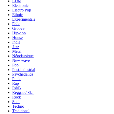
EDM
Electronic
Electro Pop
Ethnic
Experimentale
Folk
Groove
Hip-hop
House
Indie
Jazz
Métal
Néoclassique
New wave
Pop
Post-industrial
Psychedelica
Punk
Rap
R&B
Reggae / Ska
Rock
Soul
Techno
Traditional