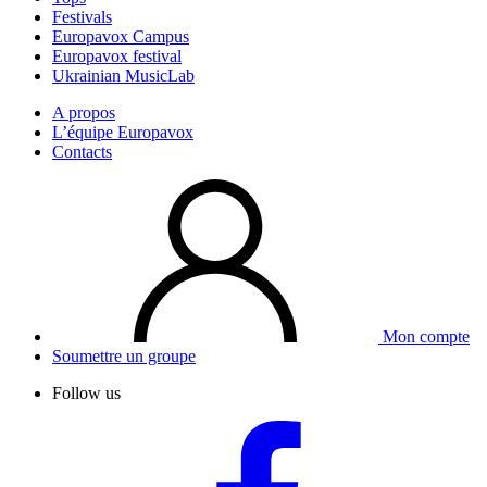
Festivals
Europavox Campus
Europavox festival
Ukrainian MusicLab
A propos
L’équipe Europavox
Contacts
Mon compte
Soumettre un groupe
Follow us