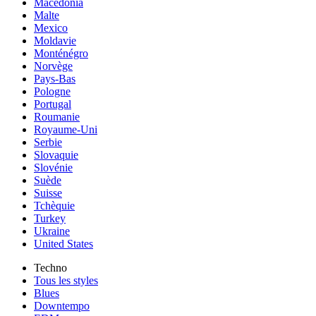
Macedonia
Malte
Mexico
Moldavie
Monténégro
Norvège
Pays-Bas
Pologne
Portugal
Roumanie
Royaume-Uni
Serbie
Slovaquie
Slovénie
Suède
Suisse
Tchèquie
Turkey
Ukraine
United States
Techno
Tous les styles
Blues
Downtempo