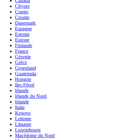
Canada
Chypre
Congo
Croatie
Danemark
Espagne
Estonie
Europe
Finlande
France
Géorgie
Grèce
Groenland
Guatemala
Hongrie
Iles Féroé
Irlande
Irlande du Nord
Islande
Italie
Kosovo
Lettonie
Lituanie
Luxembourg
Macédoine du Nord