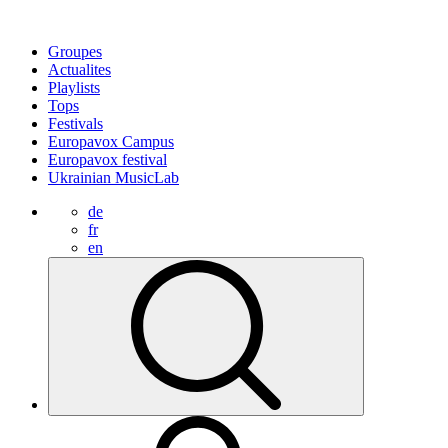
Groupes
Actualites
Playlists
Tops
Festivals
Europavox Campus
Europavox festival
Ukrainian MusicLab
de
fr
en