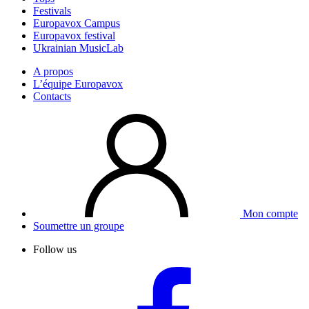
Festivals
Europavox Campus
Europavox festival
Ukrainian MusicLab
A propos
L’équipe Europavox
Contacts
Mon compte
Soumettre un groupe
Follow us