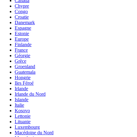
Canada
Chypre
Congo
Croatie
Danemark
Espagne
Estonie
Europe
Finlande
France
Géorgie
Grèce
Groenland
Guatemala
Hongrie
Iles Féroé
Irlande
Irlande du Nord
Islande
Italie
Kosovo
Lettonie
Lituanie
Luxembourg
Macédoine du Nord