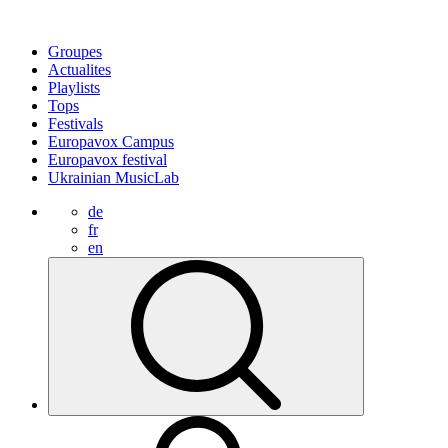
Groupes
Actualites
Playlists
Tops
Festivals
Europavox Campus
Europavox festival
Ukrainian MusicLab
de
fr
en