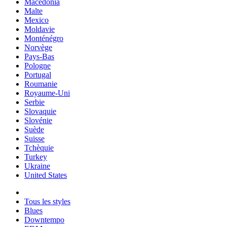
Macedonia
Malte
Mexico
Moldavie
Monténégro
Norvège
Pays-Bas
Pologne
Portugal
Roumanie
Royaume-Uni
Serbie
Slovaquie
Slovénie
Suède
Suisse
Tchèquie
Turkey
Ukraine
United States
Tous les styles
Blues
Downtempo