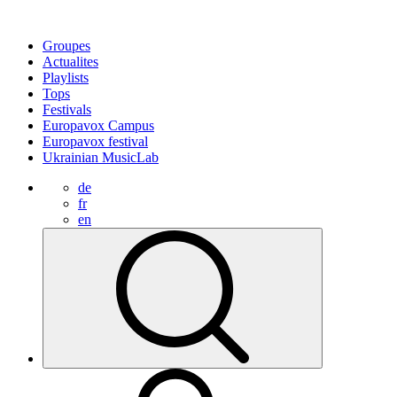
Groupes
Actualites
Playlists
Tops
Festivals
Europavox Campus
Europavox festival
Ukrainian MusicLab
de
fr
en