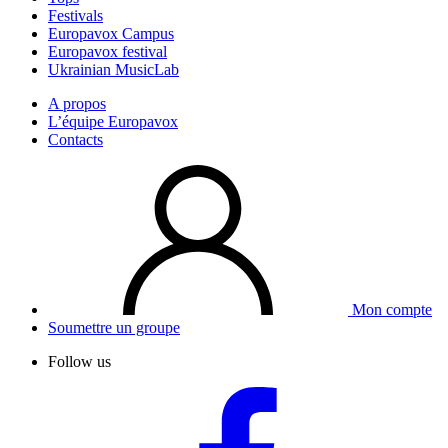
Festivals
Europavox Campus
Europavox festival
Ukrainian MusicLab
A propos
L’équipe Europavox
Contacts
Mon compte
Soumettre un groupe
Follow us