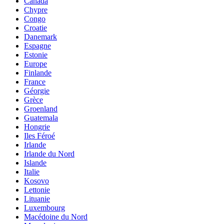
Canada
Chypre
Congo
Croatie
Danemark
Espagne
Estonie
Europe
Finlande
France
Géorgie
Grèce
Groenland
Guatemala
Hongrie
Iles Féroé
Irlande
Irlande du Nord
Islande
Italie
Kosovo
Lettonie
Lituanie
Luxembourg
Macédoine du Nord