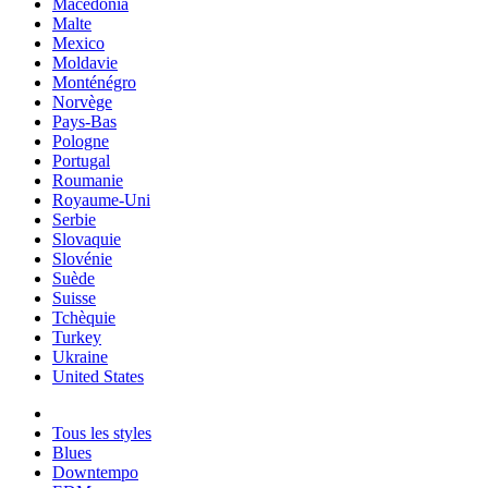
Macedonia
Malte
Mexico
Moldavie
Monténégro
Norvège
Pays-Bas
Pologne
Portugal
Roumanie
Royaume-Uni
Serbie
Slovaquie
Slovénie
Suède
Suisse
Tchèquie
Turkey
Ukraine
United States
Tous les styles
Blues
Downtempo