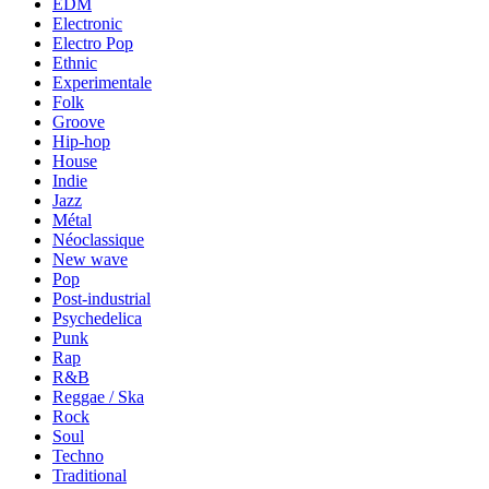
EDM
Electronic
Electro Pop
Ethnic
Experimentale
Folk
Groove
Hip-hop
House
Indie
Jazz
Métal
Néoclassique
New wave
Pop
Post-industrial
Psychedelica
Punk
Rap
R&B
Reggae / Ska
Rock
Soul
Techno
Traditional