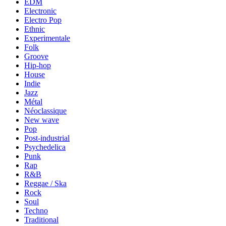
EDM
Electronic
Electro Pop
Ethnic
Experimentale
Folk
Groove
Hip-hop
House
Indie
Jazz
Métal
Néoclassique
New wave
Pop
Post-industrial
Psychedelica
Punk
Rap
R&B
Reggae / Ska
Rock
Soul
Techno
Traditional