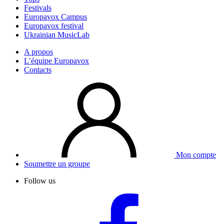
Festivals
Europavox Campus
Europavox festival
Ukrainian MusicLab
A propos
L’équipe Europavox
Contacts
Mon compte
Soumettre un groupe
Follow us