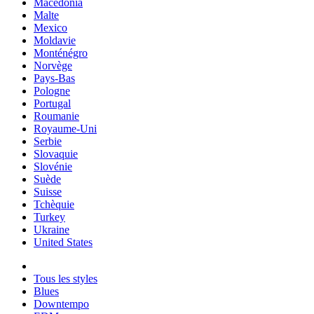
Macedonia
Malte
Mexico
Moldavie
Monténégro
Norvège
Pays-Bas
Pologne
Portugal
Roumanie
Royaume-Uni
Serbie
Slovaquie
Slovénie
Suède
Suisse
Tchèquie
Turkey
Ukraine
United States
Tous les styles
Blues
Downtempo