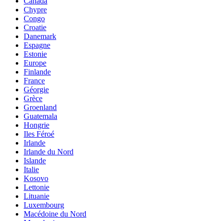
Canada
Chypre
Congo
Croatie
Danemark
Espagne
Estonie
Europe
Finlande
France
Géorgie
Grèce
Groenland
Guatemala
Hongrie
Iles Féroé
Irlande
Irlande du Nord
Islande
Italie
Kosovo
Lettonie
Lituanie
Luxembourg
Macédoine du Nord