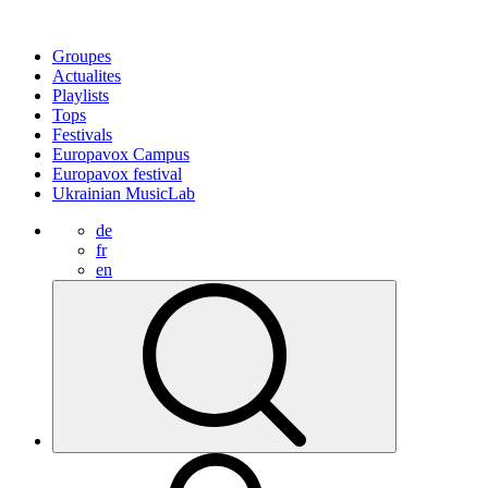
Groupes
Actualites
Playlists
Tops
Festivals
Europavox Campus
Europavox festival
Ukrainian MusicLab
de
fr
en