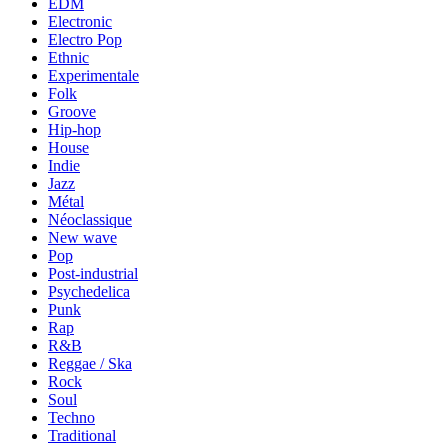
EDM
Electronic
Electro Pop
Ethnic
Experimentale
Folk
Groove
Hip-hop
House
Indie
Jazz
Métal
Néoclassique
New wave
Pop
Post-industrial
Psychedelica
Punk
Rap
R&B
Reggae / Ska
Rock
Soul
Techno
Traditional