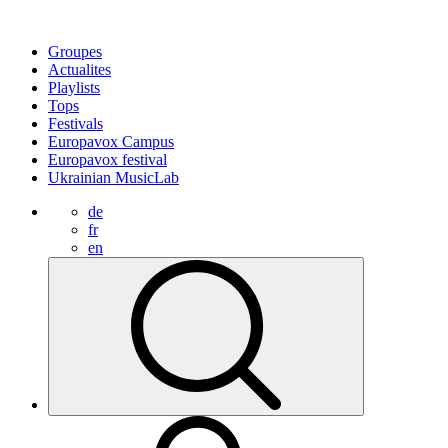
Groupes
Actualites
Playlists
Tops
Festivals
Europavox Campus
Europavox festival
Ukrainian MusicLab
de
fr
en