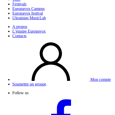
Festivals
Europavox Campus
Europavox festival
Ukrainian MusicLab
A propos
L’équipe Europavox
Contacts
Mon compte
Soumettre un groupe
Follow us