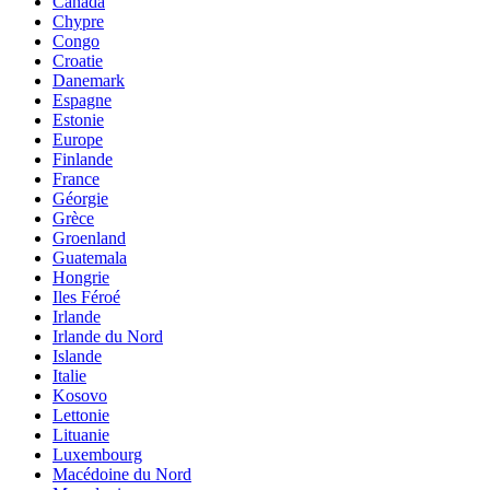
Canada
Chypre
Congo
Croatie
Danemark
Espagne
Estonie
Europe
Finlande
France
Géorgie
Grèce
Groenland
Guatemala
Hongrie
Iles Féroé
Irlande
Irlande du Nord
Islande
Italie
Kosovo
Lettonie
Lituanie
Luxembourg
Macédoine du Nord