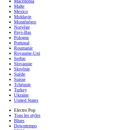
Macedonia
Malte
Mexico
Moldavie
Monténégro
Norvège
Pays-Bas
Pologne
Portugal
Roumanie
Royaume-Uni
Serbie
Slovaquie
Slovénie
Suède
Suisse
Tchèquie
Turkey
Ukraine
United States
Electro Pop
Tous les styles
Blues
Downtempo