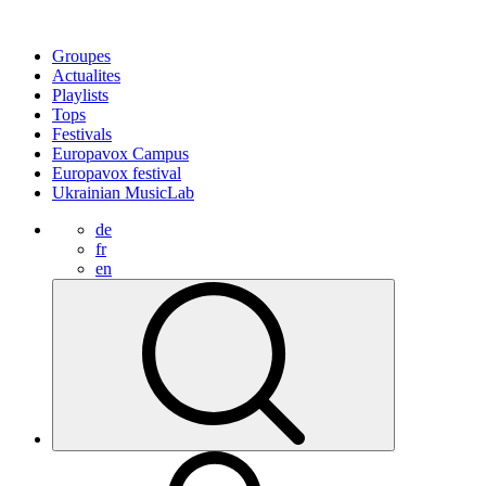
Groupes
Actualites
Playlists
Tops
Festivals
Europavox Campus
Europavox festival
Ukrainian MusicLab
de
fr
en