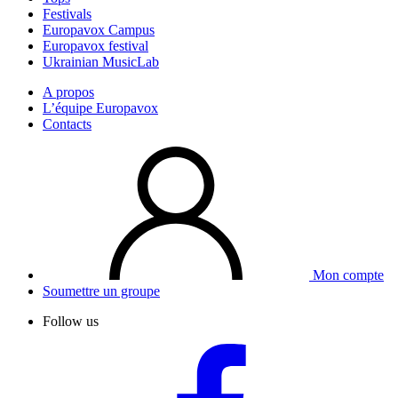
Festivals
Europavox Campus
Europavox festival
Ukrainian MusicLab
A propos
L’équipe Europavox
Contacts
Mon compte
Soumettre un groupe
Follow us