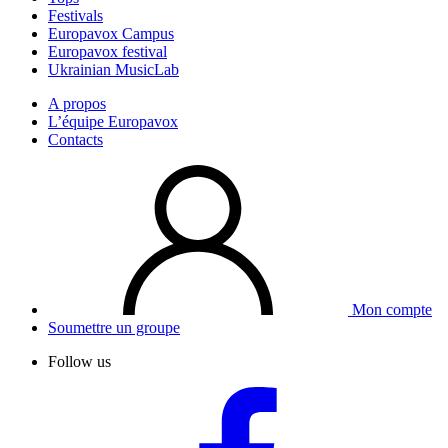
Festivals
Europavox Campus
Europavox festival
Ukrainian MusicLab
A propos
L’équipe Europavox
Contacts
Mon compte
Soumettre un groupe
Follow us