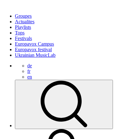
Groupes
Actualites
Playlists
Tops
Festivals
Europavox Campus
Europavox festival
Ukrainian MusicLab
de
fr
en