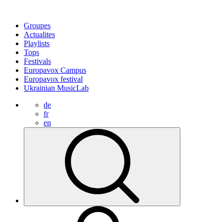
Groupes
Actualites
Playlists
Tops
Festivals
Europavox Campus
Europavox festival
Ukrainian MusicLab
de
fr
en