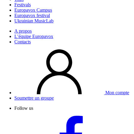
Festivals
Europavox Campus
Europavox festival
Ukrainian MusicLab
A propos
L’équipe Europavox
Contacts
Mon compte
Soumettre un groupe
Follow us