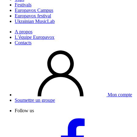
Festivals
Europavox Campus
Europavox festival
Ukrainian MusicLab
A propos
L’équipe Europavox
Contacts
Mon compte
Soumettre un groupe
Follow us