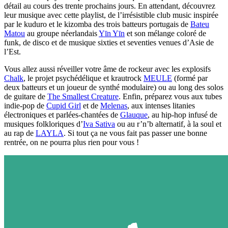
détail au cours des trente prochains jours. En attendant, découvrez
leur musique avec cette playlist, de l’irrésistible club music inspirée
par le kuduro et le kizomba des trois batteurs portugais de
Bateu
Matou
au groupe néerlandais
Yīn Yīn
et son mélange coloré de
funk, de disco et de musique sixties et seventies venues d’Asie de
l’Est.
Vous allez aussi réveiller votre âme de rockeur avec les explosifs
Chalk
, le projet psychédélique et krautrock
MEULE
(formé par
deux batteurs et un joueur de synthé modulaire) ou au long des solos
de guitare de
The Smallest Creature
. Enfin, préparez vous aux tubes
indie-pop de
Cupid Girl
et de
Melenas
, aux intenses litanies
électroniques et parlées-chantées de
Glauque
, au hip-hop infusé de
musiques folkloriques d’
Iva Sativa
ou au r’n’b alternatif, à la soul et
au rap de
LAYLA
. Si tout ça ne vous fait pas passer une bonne
rentrée, on ne pourra plus rien pour vous !