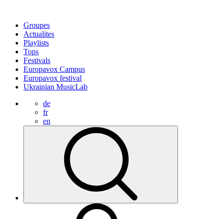
Groupes
Actualites
Playlists
Tops
Festivals
Europavox Campus
Europavox festival
Ukrainian MusicLab
de
fr
en