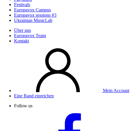
Festivals
Europavox Campus
Europavox sessions #3
Ukrainian MusicLab
Über uns
Europavox Team
Kontakt
Mein Account
Eine Band einreichen
Follow us