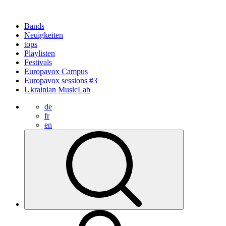
Bands
Neuigkeiten
tops
Playlisten
Festivals
Europavox Campus
Europavox sessions #3
Ukrainian MusicLab
de
fr
en